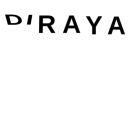
Y
R A
D
I